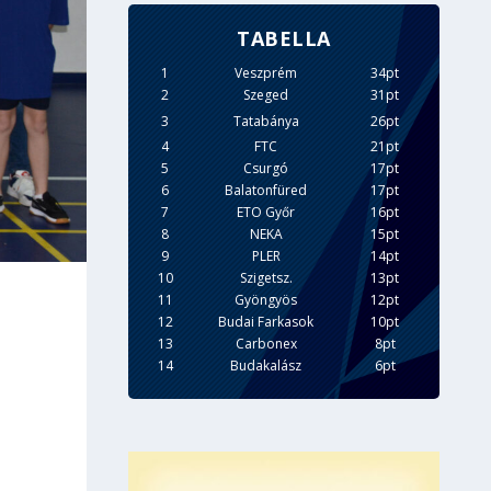
TABELLA
1
Veszprém
34pt
2
Szeged
31pt
3
Tatabánya
26pt
4
FTC
21pt
5
Csurgó
17pt
6
Balatonfüred
17pt
7
ETO Győr
16pt
8
NEKA
15pt
9
PLER
14pt
10
Szigetsz.
13pt
11
Gyöngyös
12pt
12
Budai Farkasok
10pt
13
Carbonex
8pt
14
Budakalász
6pt