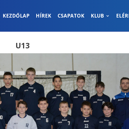
KEZDŐLAP
HÍREK
CSAPATOK
KLUB
ELÉ
U13