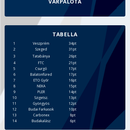
VÁRPALOTA
TABELLA
1
Veszprém
34pt
2
Szeged
31pt
3
Tatabánya
26pt
4
FTC
21pt
5
Csurgó
17pt
6
Balatonfüred
17pt
7
ETO Győr
16pt
8
NEKA
15pt
9
PLER
14pt
10
Szigetsz.
13pt
11
Gyöngyös
12pt
12
Budai Farkasok
10pt
13
Carbonex
8pt
14
Budakalász
6pt