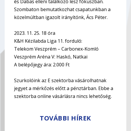
és Dabas elleni találkozó lesz fókuszban.
Szombaton bemutatkozhat csapatunkban a
közelmúltban igazolt irányítónk, Ács Péter.
2023. 11. 25. 18 óra
K&H Kézilabda Liga 11. forduló:
Telekom Veszprém – Carbonex-Komló
Veszprém Aréna V: Haskó, Natkai
A belépőjegy ára: 2.000 Ft
Szurkolóink az E szektorba vásárolhatnak
jegyet a mérkőzés előtt a pénztárban. Ebbe a
szektorba online vásárlásra nincs lehetőség.
TOVÁBBI HÍREK