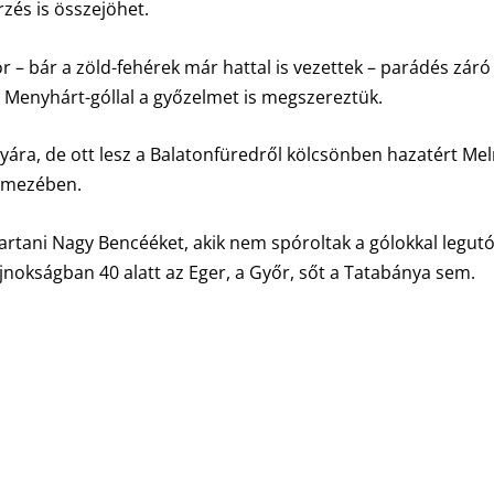
zés is összejöhet.
– bár a zöld-fehérek már hattal is vezettek – parádés záró
 Menyhárt-góllal a győzelmet is megszereztük.
ára, de ott lesz a Balatonfüredről kölcsönben hazatért Mel
ó mezében.
 tartani Nagy Bencééket, akik nem spóroltak a gólokkal legut
kságban 40 alatt az Eger, a Győr, sőt a Tatabánya sem.