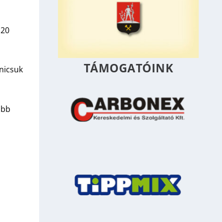
 20
TÁMOGATÓINK
nicsuk
óbb