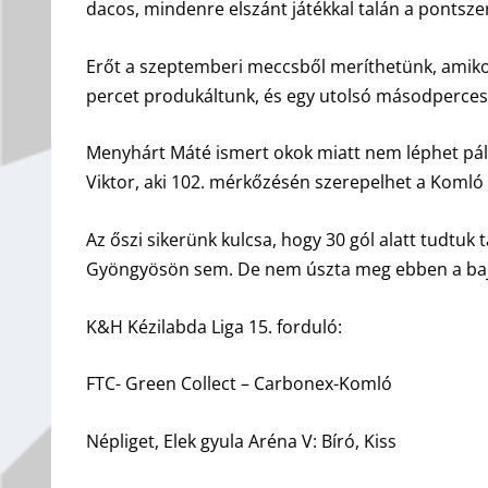
dacos, mindenre elszánt játékkal talán a pontszer
Erőt a szeptemberi meccsből meríthetünk, amikor 
percet produkáltunk, és egy utolsó másodperces
Menyhárt Máté ismert okok miatt nem léphet pály
Viktor, aki 102. mérkőzésén szerepelhet a Koml
Az őszi sikerünk kulcsa, hogy 30 gól alatt tudtuk
Gyöngyösön sem. De nem úszta meg ebben a bajno
K&H Kézilabda Liga 15. forduló:
FTC- Green Collect – Carbonex-Komló
Népliget, Elek gyula Aréna V: Bíró, Kiss