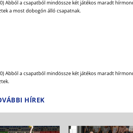
:10) Abból a csapatból mindössze két játékos maradt hírmo
eztek a most dobogón álló csapatnak.
:10) Abból a csapatból mindössze két játékos maradt hírmo
ztek.
OVÁBBI HÍREK