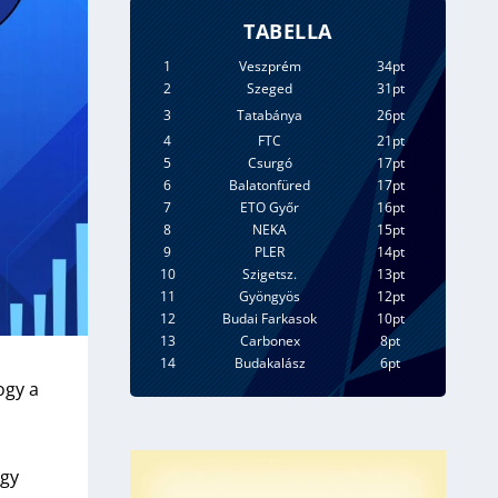
TABELLA
1
Veszprém
34pt
2
Szeged
31pt
3
Tatabánya
26pt
4
FTC
21pt
5
Csurgó
17pt
6
Balatonfüred
17pt
7
ETO Győr
16pt
8
NEKA
15pt
9
PLER
14pt
10
Szigetsz.
13pt
11
Gyöngyös
12pt
12
Budai Farkasok
10pt
13
Carbonex
8pt
14
Budakalász
6pt
ogy a
egy