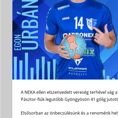
A NEKA ellen elszenvedett vereség terhével vág a
Pásztor-fiúk legutóbb Gyöngyösön 41 gólig jutotta
Elsősorban az önbecsülésünk és a renoménk helyre