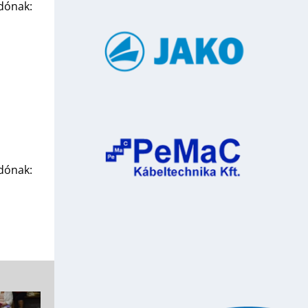
ndónak:
ndónak: