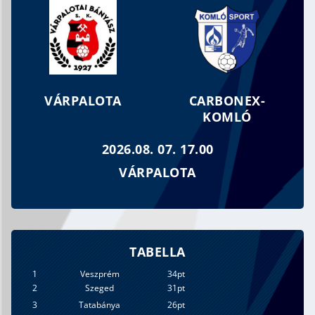
MEGFOGYVA BÁR, DE TÖRVE NEM…
VÁRPALOTA
CARBONEX-
KOMLÓ
2026.08. 07. 17.00
VÁRPALOTA
TABELLA
1
Veszprém
34pt
2
Szeged
31pt
3
Tatabánya
26pt