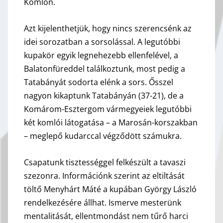
Komlón.
Azt kijelenthetjük, hogy nincs szerencsénk az
idei sorozatban a sorsolással. A legutóbbi
kupakör egyik legnehezebb ellenfelével, a
Balatonfüreddel találkoztunk, most pedig a
Tatabányát sodorta elénk a sors. Ősszel
nagyon kikaptunk Tatabányán (37-21), de a
Komárom-Esztergom vármegyeiek legutóbbi
két komlói látogatása – a Marosán-korszakban
– meglepő kudarccal végződött számukra.
Csapatunk tisztességgel felkészült a tavaszi
szezonra. Információnk szerint az eltiltását
töltő Menyhárt Máté a kupában György László
rendelkezésére állhat. Ismerve mesterünk
mentalitását, ellentmondást nem tűrő harci