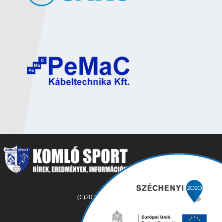
(C)2025 komlosport.hu