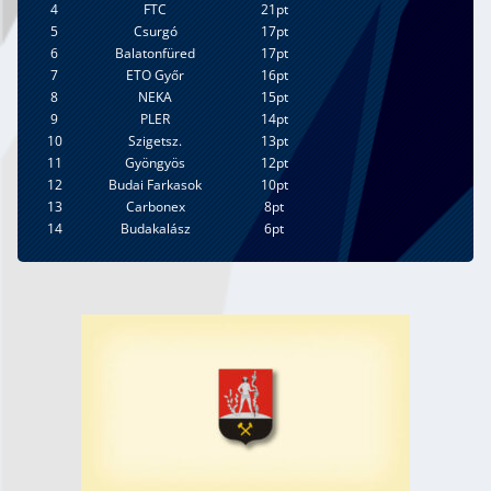
4
FTC
21pt
5
Csurgó
17pt
6
Balatonfüred
17pt
7
ETO Győr
16pt
8
NEKA
15pt
9
PLER
14pt
10
Szigetsz.
13pt
11
Gyöngyös
12pt
12
Budai Farkasok
10pt
13
Carbonex
8pt
14
Budakalász
6pt