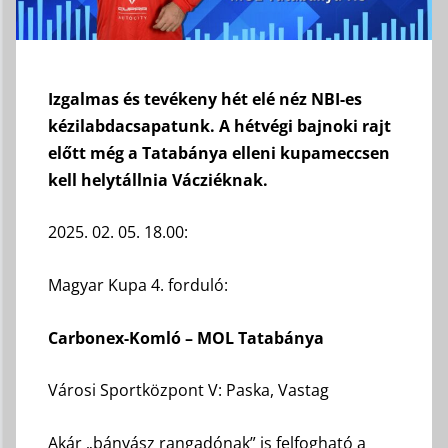
Izgalmas és tevékeny hét elé néz NBI-es
kézilabdacsapatunk. A hétvégi bajnoki rajt
előtt még a Tatabánya elleni kupameccsen
kell helytállnia Vácziéknak.
2025. 02. 05. 18.00:
Magyar Kupa 4. forduló:
Carbonex-Komló – MOL Tatabánya
Városi Sportközpont V: Paska, Vastag
Akár „bányász rangadónak” is felfogható a