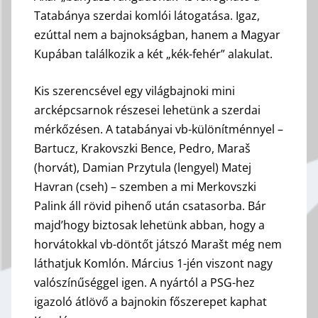
Tatabánya szerdai komlói látogatása. Igaz,
ezúttal nem a bajnokságban, hanem a Magyar
Kupában találkozik a két „kék-fehér” alakulat.
Kis szerencsével egy világbajnoki mini
arcképcsarnok részesei lehetünk a szerdai
mérkőzésen. A tatabányai vb-különítménnyel –
Bartucz, Krakovszki Bence, Pedro, Maraš
(horvát), Damian Przytula (lengyel) Matej
Havran (cseh) – szemben a mi Merkovszki
Palink áll rövid pihenő után csatasorba. Bár
majd’hogy biztosak lehetünk abban, hogy a
horvátokkal vb-döntőt játszó Marašt még nem
láthatjuk Komlón. Március 1-jén viszont nagy
valószínűséggel igen. A nyártól a PSG-hez
igazoló átlövő a bajnokin főszerepet kaphat