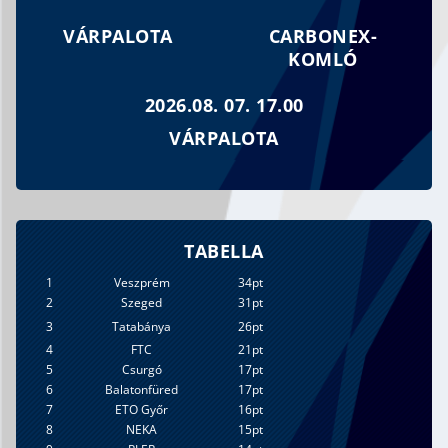
VÁRPALOTA
CARBONEX-
KOMLÓ
2026.08. 07. 17.00
VÁRPALOTA
TABELLA
1
Veszprém
34pt
2
Szeged
31pt
3
Tatabánya
26pt
4
FTC
21pt
5
Csurgó
17pt
6
Balatonfüred
17pt
7
ETO Győr
16pt
8
NEKA
15pt