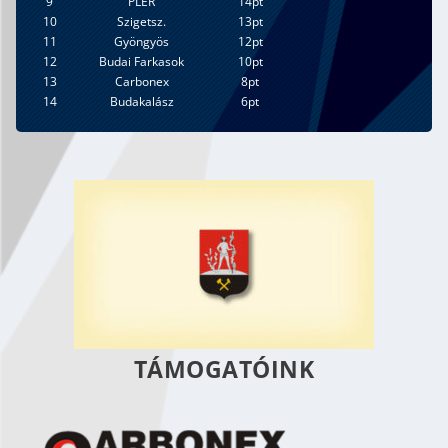
9
PLER
14pt
10
Szigetsz.
13pt
11
Gyöngyös
12pt
12
Budai Farkasok
10pt
13
Carbonex
8pt
14
Budakalász
6pt
TÁMOGATÓINK