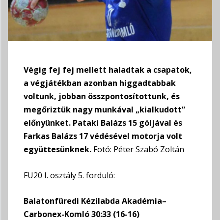
Végig fej fej mellett haladtak a csapatok,
a végjátékban azonban higgadtabbak
voltunk, jobban összpontosítottunk, és
megőriztük nagy munkával „kialkudott”
előnyünket. Pataki Balázs 15 góljával és
Farkas Balázs 17 védésével motorja volt
együttesünknek.
Fotó: Péter Szabó Zoltán
FU20 I. osztály 5. forduló:
Balatonfüredi Kézilabda Akadémia–
Carbonex-Komló 30:33 (16-16)