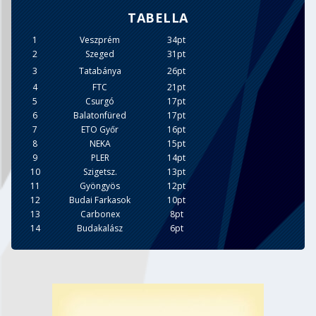
TABELLA
1
Veszprém
34pt
2
Szeged
31pt
3
Tatabánya
26pt
4
FTC
21pt
5
Csurgó
17pt
6
Balatonfüred
17pt
7
ETO Győr
16pt
8
NEKA
15pt
9
PLER
14pt
10
Szigetsz.
13pt
11
Gyöngyös
12pt
12
Budai Farkasok
10pt
13
Carbonex
8pt
14
Budakalász
6pt