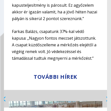
kapusteljesítmény is párosult. Ez agyőzelem
akkor ér igazán valamit, ha a jövő héten hazai
pályán is sikerül 2 pontot szereznünk.”
Farkas Balázs, csapatunk 37%-kal védő
kapusa: „Nagyon fontos meccset játszottunk.
A csapat küzdőszelleme a mérkőzés elejétől a
végéig remek volt. Jó védekezéssel és
támadással tudtuk megnyerni a mérkőzést.”
TOVÁBBI HÍREK