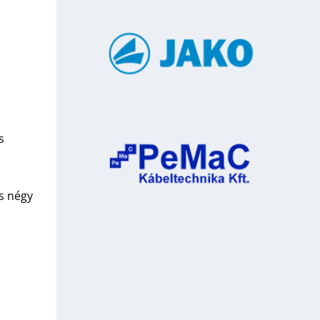
s
is négy