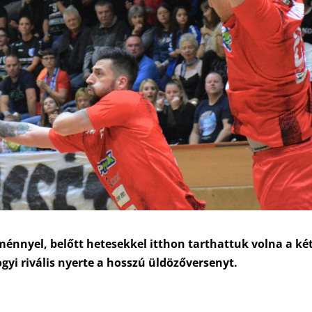
ménnyel, belőtt hetesekkel itthon tarthattuk volna a ké
gyi rivális nyerte a hosszú üldözőversenyt.