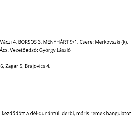
ó
 Váczi 4, BORSOS 3, MENYHÁRT 9/1. Csere: Merkovszki (k),
, Ács. Vezetőedző: György László
 Zagar 5, Brajovics 4.
m kezdődött a dél-dunántúli derbi, máris remek hangulatot