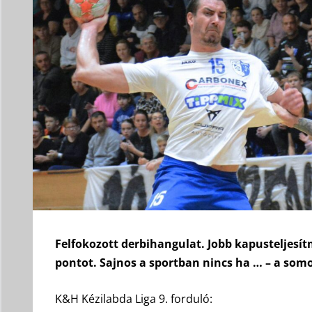
Felfokozott derbihangulat. Jobb kapusteljesít
pontot. Sajnos a sportban nincs ha … – a somo
K&H Kézilabda Liga 9. forduló: