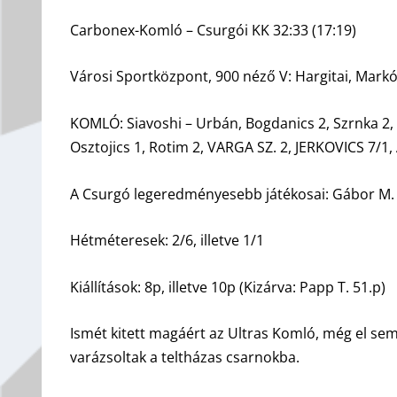
Carbonex-Komló – Csurgói KK 32:33 (17:19)
Városi Sportközpont, 900 néző V: Hargitai, Mark
KOMLÓ: Siavoshi – Urbán, Bogdanics 2, Szrnka 2,
Osztojics 1, Rotim 2, VARGA SZ. 2, JERKOVICS 7/1
A Csurgó legeredményesebb játékosai: Gábor M. 6,
Hétméteresek: 2/6, illetve 1/1
Kiállítások: 8p, illetve 10p (Kizárva: Papp T. 51.p)
Ismét kitett magáért az Ultras Komló, még el se
varázsoltak a teltházas csarnokba.