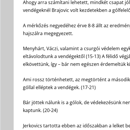
Ahogy arra számítani lehetett, mindkét csapat j
vendégeknél Brajovic volt kezdetekben a gólfelelő
A mérkőzés negyedéhez érve 8-8 állt az eredményj
hajszálra megegyezett.
Menyhárt, Váczi, valamint a csurgói védelem egyko
eltávolodtunk a vendégektől (15-13) A félidő végj
elkövettünk, így – bár nem egészen érdemeltük ki 
Ami rossz történhetett, az megtörtént a második fé
góllal elléptek a vendégek. (17-21)
Bár jöttek nálunk is a gólok, de védekezésünk ne
kaptunk. (20-24)
Jerkovics tartotta ebben az időszakban a lelket be