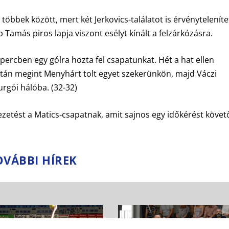
öbbek között, mert két Jerkovics-találatot is érvényteleníte
p Tamás piros lapja viszont esélyt kínált a felzárkózásra.
ercben egy gólra hozta fel csapatunkat. Hét a hat ellen
ztán megint Menyhárt tolt egyet szekerünkön, majd Váczi
rgói hálóba. (32-32)
ezetést a Matics-csapatnak, amit sajnos egy időkérést köve
OVÁBBI HÍREK