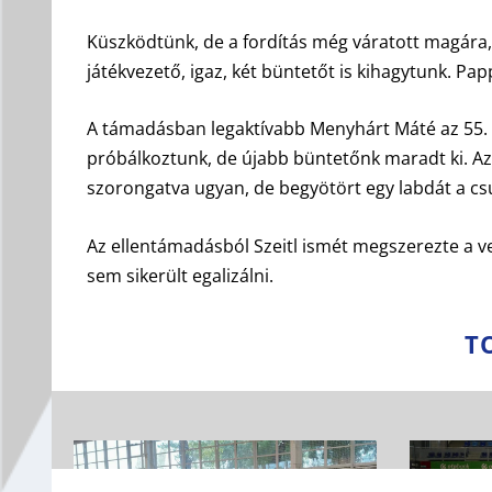
Küszködtünk, de a fordítás még váratott magára, t
játékvezető, igaz, két büntetőt is kihagytunk. Pap
A támadásban legaktívabb Menyhárt Máté az 55. p
próbálkoztunk, de újabb büntetőnk maradt ki. A
szorongatva ugyan, de begyötört egy labdát a csu
Az ellentámadásból Szeitl ismét megszerezte a v
sem sikerült egalizálni.
T