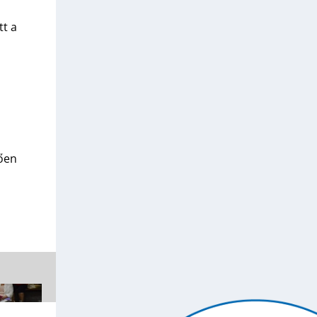
tt a
tően