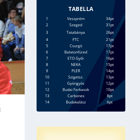
TABELLA
1
Veszprém
34pt
2
Szeged
31pt
3
Tatabánya
26pt
4
FTC
21pt
5
Csurgó
17pt
6
Balatonfüred
17pt
7
ETO Győr
16pt
8
NEKA
15pt
9
PLER
14pt
10
Szigetsz.
13pt
11
Gyöngyös
12pt
12
Budai Farkasok
10pt
13
Carbonex
8pt
14
Budakalász
6pt
t