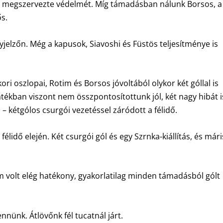
ól megszervezte védelmét. Míg támadásban nálunk Borsos, a
s.
elzőn. Még a kapusok, Siavoshi és Füstös teljesítménye is
ri oszlopai, Rotim és Borsos jóvoltából olykor két góllal is
átékban viszont nem összpontosítottunk jól, két nagy hibát i
– kétgólos csurgói vezetéssel záródott a félidő.
lidő elején. Két csurgói gól és egy Szrnka-kiállítás, és már
m volt elég hatékony, gyakorlatilag minden támadásból gólt
nnünk. Átlövőnk fél tucatnál járt.