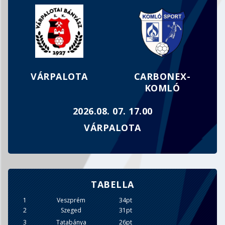
MEGFOGYVA BÁR, DE TÖRVE NEM…
VÁRPALOTA
CARBONEX-
KOMLÓ
2026.08. 07. 17.00
VÁRPALOTA
TABELLA
1
Veszprém
34pt
2
Szeged
31pt
3
Tatabánya
26pt