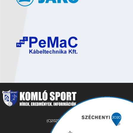
(C)2025 komlosport.hu