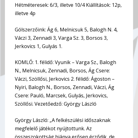
Hétméteresek: 6/3, illetve 10/4 Kiállítások: 12p,
illetve 4p
Gólszerzőink: Ág 6, Melnicsuk 5, Balogh N. 4,
Váczi 3, Zennadi 3, Varga Sz. 3, Borsos 3,
Jerkovics 1, Gulyás 1.
KOMLÓ: 1. félidő: Vyunik – Varga Sz., Balogh
N., Melnicsuk, Zennadi, Borsos, Ág Csere:
Váczi, Szöllősi, Jerkovics 2. félidő: Ágoston –
Nyiri, Balogh N., Borsos, Zennadi, Váczi, Ág
Csere: Pauló, Marcsek, Gulyás, Jerkovics,
Szöllősi. Vezetőedző: György László
György László: „A felkészülési időszaknak
megfelelő játékot nyújtottunk. Az
összeszokottság hiánya erősen érződik, de