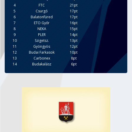
4
FTC
21pt
5
Csurgó
17pt
6
Balatonfüred
17pt
7
ETO Győr
16pt
8
NEKA
15pt
9
PLER
14pt
10
Szigetsz.
13pt
11
Gyöngyös
12pt
12
Budai Farkasok
10pt
13
Carbonex
8pt
14
Budakalász
6pt