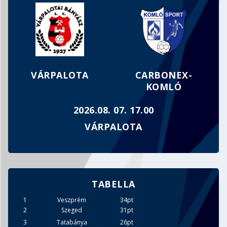
MEGFOGYVA BÁR, DE TÖRVE NEM…
VÁRPALOTA
CARBONEX-
KOMLÓ
2026.08. 07. 17.00
VÁRPALOTA
TABELLA
1
Veszprém
34pt
2
Szeged
31pt
3
Tatabánya
26pt