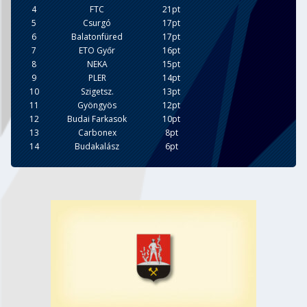
4
FTC
21pt
5
Csurgó
17pt
6
Balatonfüred
17pt
7
ETO Győr
16pt
8
NEKA
15pt
9
PLER
14pt
10
Szigetsz.
13pt
11
Gyöngyös
12pt
12
Budai Farkasok
10pt
13
Carbonex
8pt
14
Budakalász
6pt