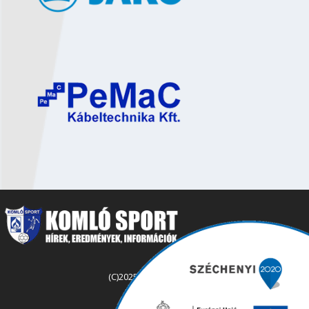
(C)2025 komlosport.hu