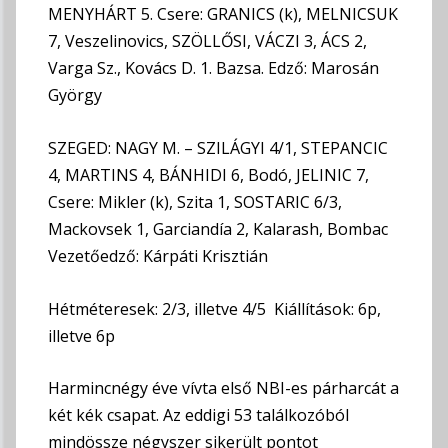
MENYHÁRT 5. Csere: GRANICS (k), MELNICSUK
7, Veszelinovics, SZÖLLŐSI, VÁCZI 3, ÁCS 2,
Varga Sz., Kovács D. 1. Bazsa. Edző: Marosán
György
SZEGED: NAGY M. – SZILÁGYI 4/1, STEPANCIC
4, MARTINS 4, BÁNHIDI 6, Bodó, JELINIC 7,
Csere: Mikler (k), Szita 1, SOSTARIC 6/3,
Mackovsek 1, Garciandía 2, Kalarash, Bombac
Vezetőedző: Kárpáti Krisztián
Hétméteresek: 2/3, illetve 4/5 Kiállítások: 6p,
illetve 6p
Harmincnégy éve vívta első NBI-es párharcát a
két kék csapat. Az eddigi 53 találkozóból
mindössze négyszer sikerült pontot