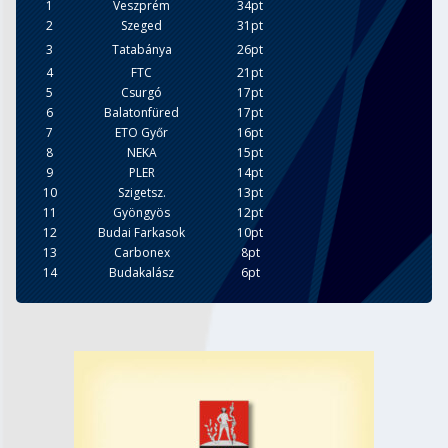
1
Veszprém
34pt
2
Szeged
31pt
3
Tatabánya
26pt
4
FTC
21pt
5
Csurgó
17pt
6
Balatonfüred
17pt
7
ETO Győr
16pt
8
NEKA
15pt
9
PLER
14pt
10
Szigetsz.
13pt
11
Gyöngyös
12pt
12
Budai Farkasok
10pt
13
Carbonex
8pt
14
Budakalász
6pt