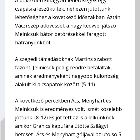
A bőkezűen kihagyott lehetőségek egy
csapásra leszűkültek, nehezen jutottunk
lehetőséghez a következő időszakban. Aztán
Váczi szép átlövéssel, a nagy kedvvel játszó
Melnicsuk bátor betörésekkel faragott
hátrányunkból.
A szegedi támadásoknak Martins szabott
fazont, Jelinicsék pedig rendre betaláltak,
aminek eredményeként nagyobb különbség
alakult ki a csapatok között. (5-11)
A következő percekben Ács, Menyhárt és
Melnicsuk is eredményes volt, ismét közelebb
jöttünk. (8-12) És jót tett az is a lelkünknek,
amikor Granics kapufára ütötte Szilágyi
hetesét. Ács és Menyhárt góljával az utolsó 5