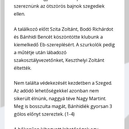
szereznünk az ötszörös bajnok szegediek
ellen.
A találkozó előtt Szita Zoltánt, Bodó Richárdot
és Bánhidi Bencét köszöntötte klubunk a
kiemelkedő Eb-szereplésért. A szurkolók pedig
a műtétje után lábadozó
szakosztályvezetőnket, Keszthelyi Zoltánt
éltették.
Nem találta védekezését kezdetben a Szeged.
Az adódó lehetőségekkel azonban nem
sikerült élnünk, naggyá téve Nagy Martint.
Meg is bosszulta magát, Bánhidiék gyorsan 3
gólos előnyt szereztek. (1-4)