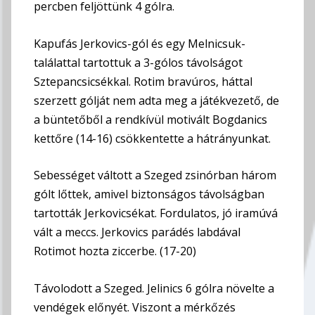
percben feljöttünk 4 gólra.
Kapufás Jerkovics-gól és egy Melnicsuk-
találattal tartottuk a 3-gólos távolságot
Sztepancsicsékkal. Rotim bravúros, háttal
szerzett gólját nem adta meg a játékvezető, de
a büntetőből a rendkívül motivált Bogdanics
kettőre (14-16) csökkentette a hátrányunkat.
Sebességet váltott a Szeged zsinórban három
gólt lőttek, amivel biztonságos távolságban
tartották Jerkovicsékat. Fordulatos, jó iramúvá
vált a meccs. Jerkovics parádés labdával
Rotimot hozta ziccerbe. (17-20)
Távolodott a Szeged. Jelinics 6 gólra növelte a
vendégek előnyét. Viszont a mérkőzés