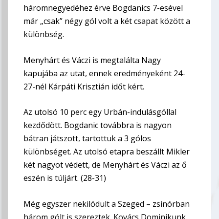
háromnegyedéhez érve Bogdanics 7-esével
már „csak” négy gól volt a két csapat között a
különbség.
Menyhárt és Váczi is megtalálta Nagy
kapujába az utat, ennek eredményeként 24-
27-nél Kárpáti Krisztián időt kért.
Az utolsó 10 perc egy Urbán-indulásgóllal
kezdődött. Bogdanic továbbra is nagyon
bátran játszott, tartottuk a 3 gólos
különbséget. Az utolsó etapra beszállt Mikler
két nagyot védett, de Menyhárt és Váczi az ő
eszén is túljárt. (28-31)
Még egyszer nekilódult a Szeged – zsinórban
három gólt is szereztek. Kovács Dominikunk