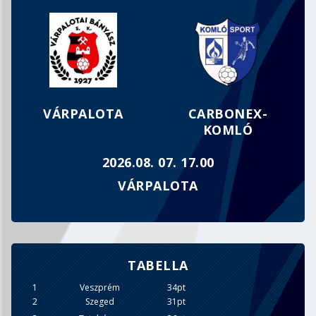
MEGFOGYVA BÁR, DE TÖRVE NEM…
VÁRPALOTA
CARBONEX-
KOMLÓ
2026.08. 07. 17.00
VÁRPALOTA
TABELLA
1
Veszprém
34pt
2
Szeged
31pt