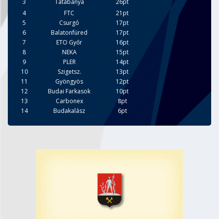
3
Tatabánya
26pt
4
FTC
21pt
5
Csurgó
17pt
6
Balatonfüred
17pt
7
ETO Győr
16pt
8
NEKA
15pt
9
PLER
14pt
10
Szigetsz.
13pt
11
Gyöngyös
12pt
12
Budai Farkasok
10pt
13
Carbonex
8pt
14
Budakalász
6pt