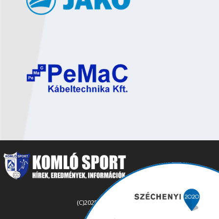
(C)2025 komlosport.hu