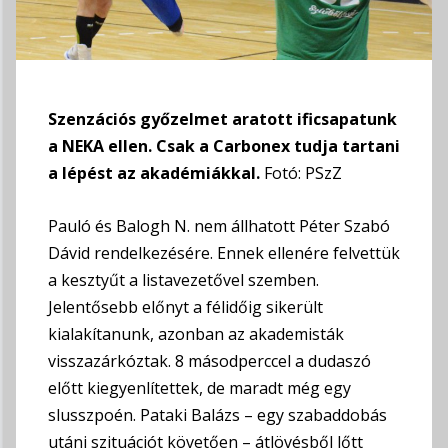
Szenzációs győzelmet aratott ificsapatunk
a NEKA ellen. Csak a Carbonex tudja tartani
a lépést az akadémiákkal.
Fotó: PSzZ
Pauló és Balogh N. nem állhatott Péter Szabó
Dávid rendelkezésére. Ennek ellenére felvettük
a kesztyűt a listavezetővel szemben.
Jelentősebb előnyt a félidőig sikerült
kialakítanunk, azonban az akademisták
visszazárkóztak. 8 másodperccel a dudaszó
előtt kiegyenlítettek, de maradt még egy
slusszpoén. Pataki Balázs – egy szabaddobás
utáni szituációt követően – átlövésből lőtt