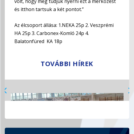
volt, hogy meg tudjuk nyerni ezt a mérkőzést
és itthon tartsuk a két pontot.”
Az élcsoport állása: 1.NEKA 25p 2. Veszprémi
HA 25p 3. Carbonex-Komló 24p 4.
Balatonfüred KA 18p
TOVÁBBI HÍREK