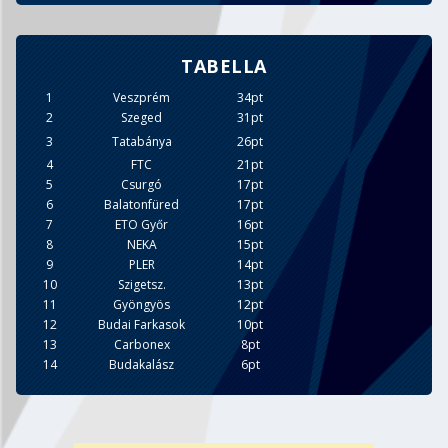
TABELLA
1
Veszprém
34pt
2
Szeged
31pt
3
Tatabánya
26pt
4
FTC
21pt
5
Csurgó
17pt
6
Balatonfüred
17pt
7
ETO Győr
16pt
8
NEKA
15pt
9
PLER
14pt
10
Szigetsz.
13pt
11
Gyöngyös
12pt
12
Budai Farkasok
10pt
13
Carbonex
8pt
14
Budakalász
6pt