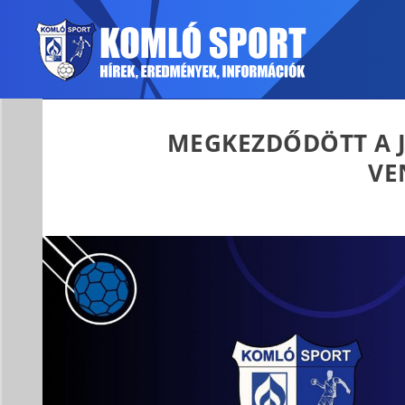
MEGKEZDŐDÖTT A J
VE