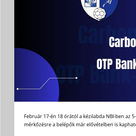
Február 17-én 18 órától a kézilabda NBI-ben az 5
mérkőzésre a belépők már elővételben is kapható