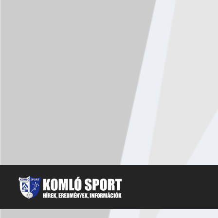
MOZGOLÓDIK AZ UTÁNPÓTLÁS
HITET 
VÁRPA