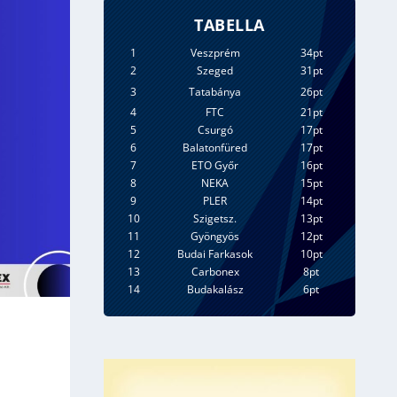
TABELLA
1
Veszprém
34pt
2
Szeged
31pt
3
Tatabánya
26pt
4
FTC
21pt
5
Csurgó
17pt
6
Balatonfüred
17pt
7
ETO Győr
16pt
8
NEKA
15pt
9
PLER
14pt
10
Szigetsz.
13pt
11
Gyöngyös
12pt
12
Budai Farkasok
10pt
13
Carbonex
8pt
14
Budakalász
6pt