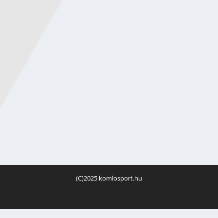
ADÓ TELJESÍTMÉNY A
ZAJLIK A FELKÉSZÜLÉS
LOTÁVAL SZEMBEN
(C)2025 komlosport.hu