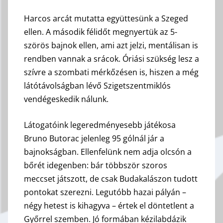
Harcos arcát mutatta együttesünk a Szeged
ellen. A második félidőt megnyertük az 5-
szörös bajnok ellen, ami azt jelzi, mentálisan is
rendben vannak a srácok. Óriási szükség lesz a
szívre a szombati mérkőzésen is, hiszen a még
látótávolságban lévő Szigetszentmiklós
vendégeskedik nálunk.
Látogatóink legeredményesebb játékosa
Bruno Butorac jelenleg 95 gólnál jár a
bajnokságban. Ellenfelünk nem adja olcsón a
bőrét idegenben: bár többször szoros
meccset játszott, de csak Budakalászon tudott
pontokat szerezni. Legutóbb hazai pályán –
négy hetest is kihagyva – értek el döntetlent a
Győrrel szemben. Jó formában kézilabdázik