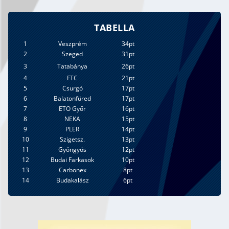
TABELLA
1
Veszprém
34pt
2
Szeged
31pt
3
Tatabánya
26pt
4
FTC
21pt
5
Csurgó
17pt
6
Balatonfüred
17pt
7
ETO Győr
16pt
8
NEKA
15pt
9
PLER
14pt
10
Szigetsz.
13pt
11
Gyöngyös
12pt
12
Budai Farkasok
10pt
13
Carbonex
8pt
14
Budakalász
6pt