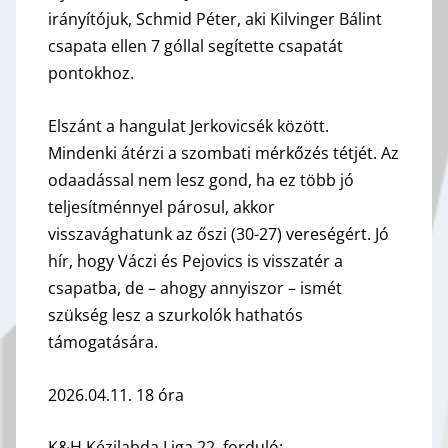
irányítójuk, Schmid Péter, aki Kilvinger Bálint
csapata ellen 7 góllal segítette csapatát
pontokhoz.
Elszánt a hangulat Jerkovicsék között.
Mindenki átérzi a szombati mérkőzés tétjét. Az
odaadással nem lesz gond, ha ez több jó
teljesítménnyel párosul, akkor
visszavághatunk az őszi (30-27) vereségért. Jó
hír, hogy Váczi és Pejovics is visszatér a
csapatba, de – ahogy annyiszor – ismét
szükség lesz a szurkolók hathatós
támogatására.
2026.04.11. 18 óra
K&H Kézilabda Liga 22. forduló: