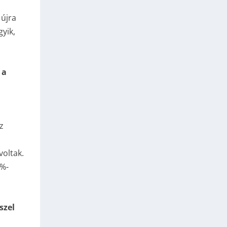
 újra
yik,
 a
z
voltak.
0%-
szel