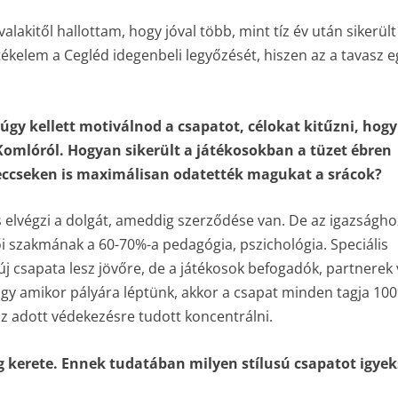
akitől hallottam, hogy jóval több, mint tíz év után sikerült
ékelem a Cegléd idegenbeli legyőzését, hiszen az a tavasz eg
 úgy kellett motiválnod a csapatot, célokat kitűzni, hogy
 Komlóról. Hogyan sikerült a játékosokban a tüzet ébren
 meccseken is maximálisan odatették magukat a srácok?
és elvégzi a dolgát, ameddig szerződése van. De az igazságho
zői szakmának a 60-70%-a pedagógia, pszichológia. Speciális
j csapata lesz jövőre, de a játékosok befogadók, partnerek 
ogy amikor pályára léptünk, akkor a csapat minden tagja 10
z adott védekezésre tudott koncentrálni.
g kerete. Ennek tudatában milyen stílusú csapatot igyek