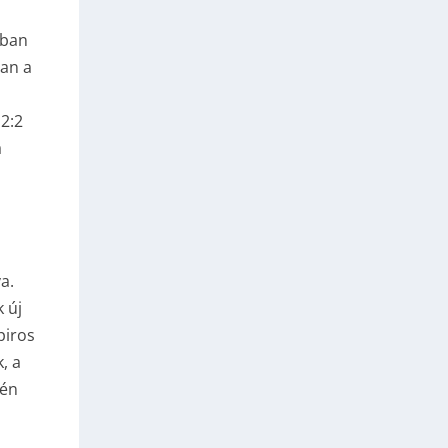
kban
ban a
2:2
á
a.
 új
piros
, a
gén