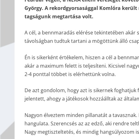
György. A rekordgyorsasággal Komlóra került 
tagságunk megtartása volt.
A cél, a bennmaradás elérése tekintetében akár 
távolságban tudtuk tartani a mögöttünk álló csa
Én is sikerként értékelem, hiszen a cél a bennma
akár a maximum felett is teljesíteni. Kicsivel nag
2-4 ponttal többet is elérhettünk volna.
De azt gondolom, hogy azt is sikernek foghatjuk
jelentett, ahogy a játékosok hozzáálltak az általam
Nagyon élveztem minden pillanatát a tavasznak
hangulata. Szerencsés az az edző, aki rendre te
Nagy megtiszteltetés, és mindig hangsúlyozom is