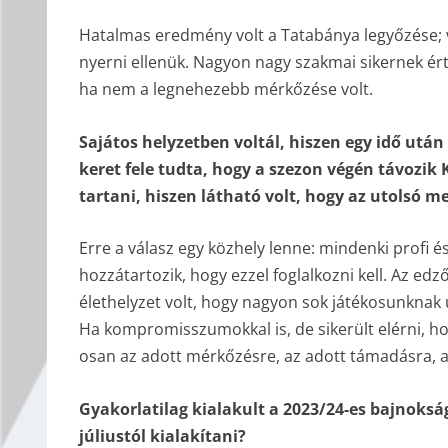
Hatalmas eredmény volt a Tatabánya legyőzése; val
nyerni ellenük. Nagyon nagy szakmai sikernek ért
ha nem a legnehezebb mérkőzése volt.
Sajátos helyzetben voltál, hiszen egy idő után
keret fele tudta, hogy a szezon végén távozik
tartani, hiszen látható volt, hogy az utolsó
Erre a válasz egy közhely lenne: mindenki profi 
hozzátartozik, hogy ezzel foglalkozni kell. Az ed
élethelyzet volt, hogy nagyon sok játékosunknak ú
Ha kompromisszumokkal is, de sikerült elérni, h
osan az adott mérkőzésre, az adott támadásra, a
Gyakorlatilag kialakult a 2023/24-es bajnoksá
júliustól kialakítani?