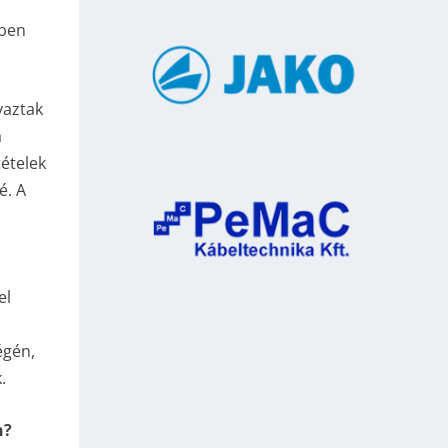
ében
vaztak
a
ételek
é. A
el
ó
égén,
.
n?