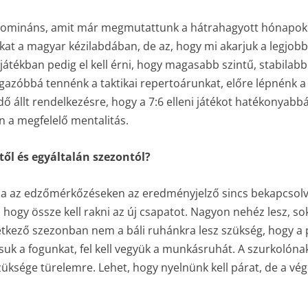
en domináns, amit már megmutattunk a hátrahagyott hónapo
okat a magyar kézilabdában, de az, hogy mi akarjuk a legjob
átékban pedig el kell érni, hogy magasabb szintű, stabilabb
azóbbá tennénk a taktikai repertoárunkat, előre lépnénk a 
dő állt rendelkezésre, hogy a 7:6 elleni játékot hatékonyabb
n a megfelelő mentalitás.
ől és egyáltalán szezontól?
a az edzőmérkőzéseken az eredményjelző sincs bekapcsolv
hogy össze kell rakni az új csapatot. Nagyon nehéz lesz, sok
vetkező szezonban nem a báli ruhánkra lesz szükség, hogy a 
uk a fogunkat, fel kell vegyük a munkásruhát. A szurkolónak
ksége türelemre. Lehet, hogy nyelnünk kell párat, de a vé