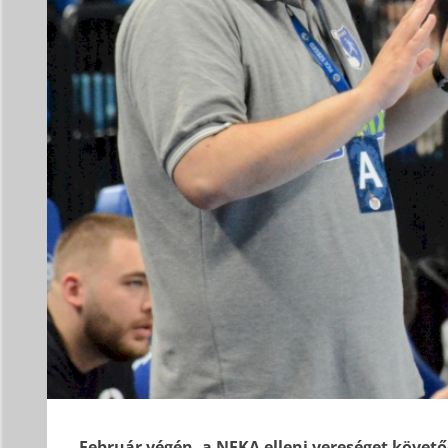
Február végén, a NEKA elleni vereséget követő