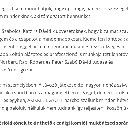
 még azt sem mondhatjuk, hogy épphogy, hanem összesség
 mindenkinek, aki támogatott bennünket.
ti Szabolcs, Katzirz Dávid klubvezetőknek, hogy bizalmat sza
gem és a csapatot a mindennapokban. Kiemelten fontosak 
s jelentőséggel bíró mindennapi működéshez szükséges felt
zabó Zoltán alázatos és professzionális munkája tett lehetőv
i Norbert, Rapi Róbert és Péter Szabó Dávid tudása és
 velük dolgozni.
im személyében. A távozó játékosoktól nagyon nehéz szívv
nekik a sportban és a magánéletben is. Végül, de nem utols
 és egyben, AKIKKEL EGYÜTT harcba szállunk minden hétv
dig belőlük, nélkülük nem tudnánk így teljesíteni, köszönjük
érföldkőnek tekinthetők eddigi komlói működésed sorá