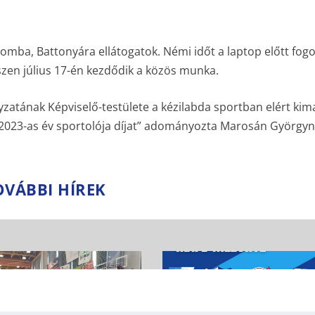
omba, Battonyára ellátogatok. Némi időt a laptop előtt fog
iszen július 17-én kezdődik a közös munka.
tának Képviselő-testülete a kézilabda sportban elért kim
2023-as év sportolója díjat” adományozta Marosán Györgyn
OVÁBBI HÍREK