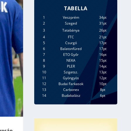
TABELLA
1
Veszprém
34pt
2
Szeged
31pt
3
Tatabánya
26pt
4
FTC
21pt
5
Csurgó
17pt
6
Balatonfüred
17pt
7
ETO Győr
16pt
8
NEKA
15pt
9
PLER
14pt
10
Szigetsz.
13pt
11
Gyöngyös
12pt
12
Budai Farkasok
10pt
13
Carbonex
8pt
14
Budakalász
6pt
arosán