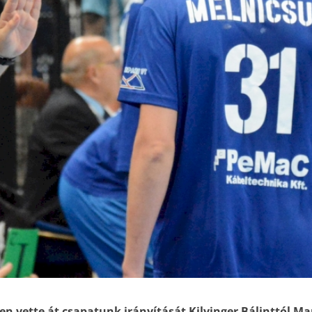
en vette át csapatunk irányítását Kilvinger Bálinttól M