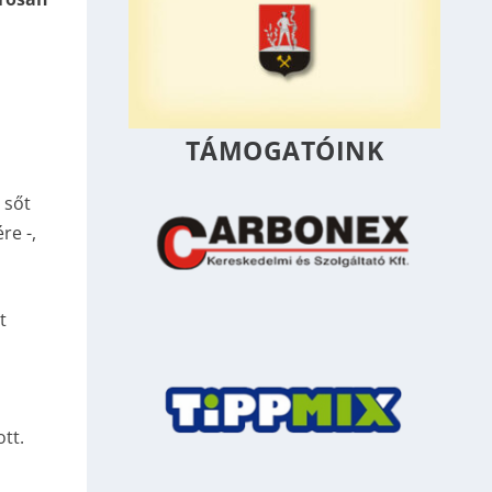
TÁMOGATÓINK
 sőt
re -,
t
tt.