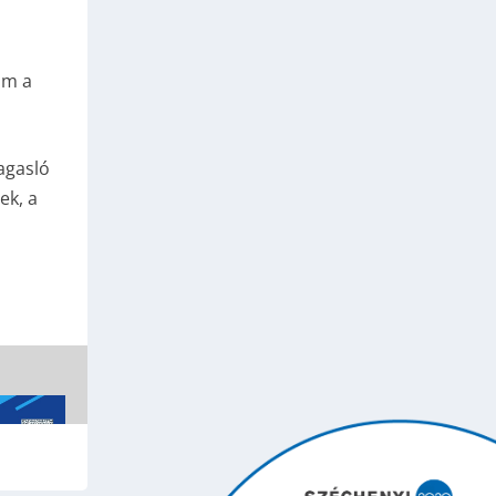
om a
agasló
ek, a