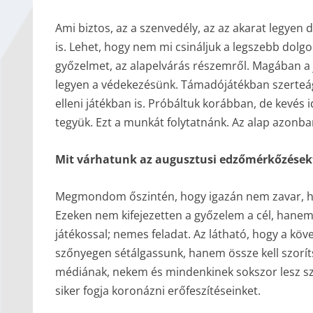
Ami biztos, az a szenvedély, az az akarat legy
is. Lehet, hogy nem mi csináljuk a legszebb dolg
győzelmet, az alapelvárás részemről. Magában a j
legyen a védekezésünk. Támadójátékban szerteág
elleni játékban is. Próbáltuk korábban, de kevés i
tegyük. Ezt a munkát folytatnánk. Az alap azonba
Mit várhatunk az augusztusi edzőmérkőzésekt
Megmondom őszintén, hogy igazán nem zavar, h
Ezeken nem kifejezetten a győzelem a cél, hanem 
játékossal; nemes feladat. Az látható, hogy a kö
szőnyegen sétálgassunk, hanem össze kell szoríts
médiának, nekem és mindenkinek sokszor lesz szü
siker fogja koronázni erőfeszítéseinket.