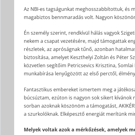
Az NBI-es tagságunkat meghosszabbítottuk, és
magabiztos bennmaradás volt. Nagyon köszönöm
Én személy szerint, rendkívül hálás vagyok Szige
nekem a csapat vezetésére, majd támogattak en
részletek, az apróságnak tűnő, azonban hatalma
biztosítása, amelyet Keszthelyi Zoltán és Péter S
közvetlen segítőim Petricsevics Krisztina, Somla
munkabírása lenyűgözött az első perctől, élmény
Fantasztikus embereket ismertem meg a játékosa
búcsúztam, ezúton is nagyon sok sikert kívánok 
sorban azoknak köszönöm a támogatást, AKIKÉRT
a szurkolóknak. Elképesztő energiát merítünk min
Melyek voltak azok a mérkőzések, amelyek m