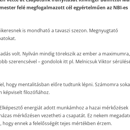
mester felé megfogalmazott cél egyértelműen az NBI-es
sikeresnek is mondható a tavaszi szezon. Megnyugtató
patokat.
radás volt. Nyilván mindig törekszik az ember a maximumra,
yobb szerencsével – gondolok itt pl. Melnicsuk Viktor sérülésé
 fel, hogy mentalitásban előre tudtunk lépni. Számomra soka
 képviselt filozófiához.
. Elképesztő energiát adott munkámhoz a hazai mérkőzések
ltházas mérkőzésen vezetheti a csapatát. Ez nekem megadato
, hogy ennek a felelősségét tejes mértékben érzem.