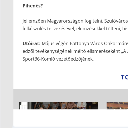
Pihenés?
Jellemzően Magyarországon fog telni. Szülőváros
felkészülés tervezésével, elemzésekkel tölteni, h
Utóirat:
Május végén Battonya Város Önkormányza
edzői tevékenységének méltó elismeréseként „A 
Sport36-Komló vezetőedzőjének.
T