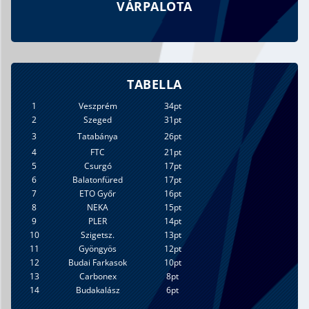
VÁRPALOTA
TABELLA
1
Veszprém
34pt
2
Szeged
31pt
3
Tatabánya
26pt
4
FTC
21pt
5
Csurgó
17pt
6
Balatonfüred
17pt
7
ETO Győr
16pt
8
NEKA
15pt
9
PLER
14pt
10
Szigetsz.
13pt
11
Gyöngyös
12pt
12
Budai Farkasok
10pt
13
Carbonex
8pt
14
Budakalász
6pt