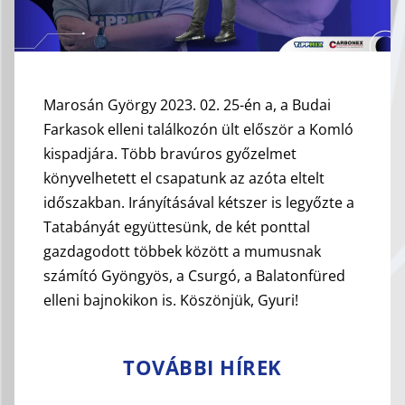
Marosán György 2023. 02. 25-én a, a Budai
Farkasok elleni találkozón ült először a Komló
kispadjára. Több bravúros győzelmet
könyvelhetett el csapatunk az azóta eltelt
időszakban. Irányításával kétszer is legyőzte a
Tatabányát együttesünk, de két ponttal
gazdagodott többek között a mumusnak
számító Gyöngyös, a Csurgó, a Balatonfüred
elleni bajnokikon is. Köszönjük, Gyuri!
TOVÁBBI HÍREK