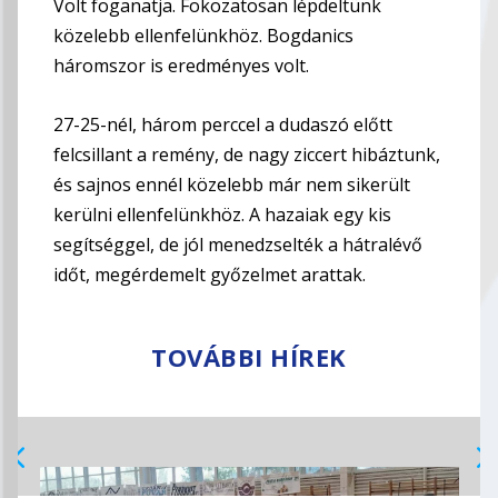
Volt foganatja. Fokozatosan lépdeltünk
közelebb ellenfelünkhöz. Bogdanics
háromszor is eredményes volt.
27-25-nél, három perccel a dudaszó előtt
felcsillant a remény, de nagy ziccert hibáztunk,
és sajnos ennél közelebb már nem sikerült
kerülni ellenfelünkhöz. A hazaiak egy kis
segítséggel, de jól menedzselték a hátralévő
időt, megérdemelt győzelmet arattak.
TOVÁBBI HÍREK