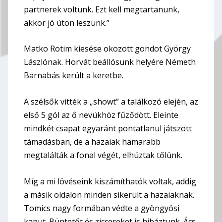
partnerek voltunk. Ezt kell megtartanunk,
akkor jó úton leszünk.”
Matko Rotim kiesése okozott gondot György
Lászlónak. Horvát beállósunk helyére Németh
Barnabás került a keretbe.
A szélsők vitték a „showt” a találkozó elején, az
első 5 gól az ő nevükhöz fűződött. Eleinte
mindkét csapat egyaránt pontatlanul játszott
támadásban, de a hazaiak hamarabb
megtalálták a fonal végét, elhúztak tőlünk.
Míg a mi lövéseink kiszámíthatók voltak, addig
a másik oldalon minden sikerült a hazaiaknak.
Tomics nagy formában védte a gyöngyösi
kaput. Büntetőt és ziccereket is hibáztunk. Ács