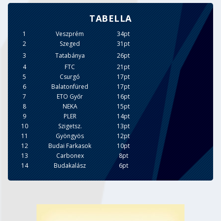
TABELLA
1
Veszprém
34pt
2
Szeged
31pt
3
Tatabánya
26pt
4
FTC
21pt
5
Csurgó
17pt
6
Balatonfüred
17pt
7
ETO Győr
16pt
8
NEKA
15pt
9
PLER
14pt
10
Szigetsz.
13pt
11
Gyöngyös
12pt
12
Budai Farkasok
10pt
13
Carbonex
8pt
14
Budakalász
6pt