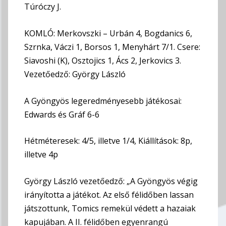
Túróczy J.
KOMLÓ: Merkovszki – Urbán 4, Bogdanics 6,
Szrnka, Váczi 1, Borsos 1, Menyhárt 7/1. Csere:
Siavoshi (K), Osztojics 1, Ács 2, Jerkovics 3.
Vezetőedző: György László
A Gyöngyös legeredményesebb játékosai:
Edwards és Gráf 6-6
Hétméteresek: 4/5, illetve 1/4, Kiállítások: 8p,
illetve 4p
György László vezetőedző: „A Gyöngyös végig
irányította a játékot. Az első félidőben lassan
játszottunk, Tomics remekül védett a hazaiak
kapujában. A II. félidőben egyenrangú