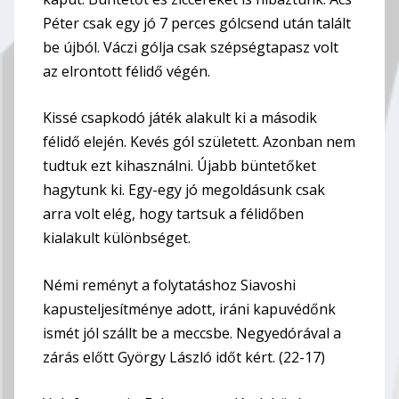
Péter csak egy jó 7 perces gólcsend után talált
be újból. Váczi gólja csak szépségtapasz volt
az elrontott félidő végén.
Kissé csapkodó játék alakult ki a második
félidő elején. Kevés gól született. Azonban nem
tudtuk ezt kihasználni. Újabb büntetőket
hagytunk ki. Egy-egy jó megoldásunk csak
arra volt elég, hogy tartsuk a félidőben
kialakult különbséget.
Némi reményt a folytatáshoz Siavoshi
kapusteljesítménye adott, iráni kapuvédőnk
ismét jól szállt be a meccsbe. Negyedórával a
zárás előtt György László időt kért. (22-17)