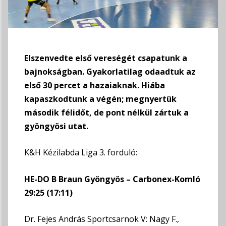
Elszenvedte első vereségét csapatunk a
bajnokságban. Gyakorlatilag odaadtuk az
első 30 percet a hazaiaknak. Hiába
kapaszkodtunk a végén; megnyertük
második félidőt, de pont nélkül zártuk a
gyöngyösi utat.
K&H Kézilabda Liga 3. forduló:
HE-DO B Braun Gyöngyös – Carbonex-Komló
29:25 (17:11)
Dr. Fejes András Sportcsarnok V: Nagy F.,