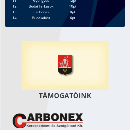
11
Gyöngyös
12pt
12
Budai Farkasok
10pt
13
Carbonex
8pt
14
Budakalász
6pt
TÁMOGATÓINK