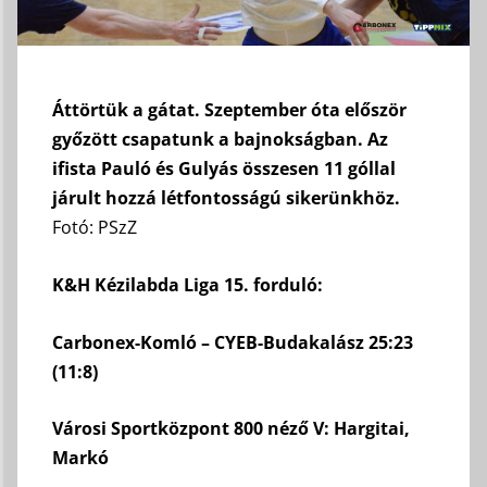
Áttörtük a gátat. Szeptember óta először
győzött csapatunk a bajnokságban. Az
ifista Pauló és Gulyás összesen 11 góllal
járult hozzá létfontosságú sikerünkhöz.
Fotó: PSzZ
K&H Kézilabda Liga 15. forduló:
Carbonex-Komló – CYEB-Budakalász 25:23
(11:8)
Városi Sportközpont 800 néző V: Hargitai,
Markó