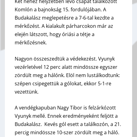
Két nehéz helyzetben lévő csapat találkozott
Komlón a bajnokság 15. fordulójában. A
Budakalász meglepetésre a 7-6-tal kezdte a
mérkőzést. A kialakult párharcokon már az
elején látszott, hogy óriási a tétje a
mérkőzésnek.
Nagyon összeszedtük a védekezést. Vyunyk
vezérletével 12 perc alatt mindössze egyszer
zördült meg a hálónk. Elöl nem lustálkodtunk:
szépen csipegettük a gólokat, ekkor 5-1-re
vezettünk.
A vendégkapuban Nagy Tibor is felzárkózott
Vyunyk mellé. Ennek eredményeként feljött a
Budakalász. Kevés gól esett a találkozón, a 21.
percig mindössze 10-szer zördült meg a háló.