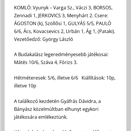
KOMLÓ: Vyunyk – Varga Sz., Váczi 3, BORSOS,
Zennadi 1, JERKOVICS 3, Menyhárt 2. Csere:
ÁGOSTON (k), Szöllősi 1, GULYÁS 5/5, PAULÓ
6/6, Ács, Kovacsevics 2, Urbán 1, Ág 1, (Pataki).
Vezetőedző: György László
A Budakalász legeredményesebb játékosai:
Mátés 10/6, Száva 4, Fórizs 3.
Hétméteresek: 5/6, illetve 6/6 Kiállítások: 10p,
illetve 10p
A találkozó kezdetén Gyáfrás Dávidra, a
Bányász közelmúltban elhunyt egykori
játékosára emlékeztünk.