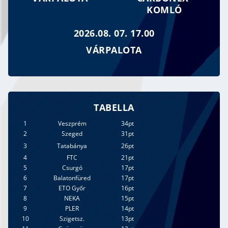
KOMLÓ
2026.08. 07. 17.00
VÁRPALOTA
TABELLA
1
Veszprém
34pt
2
Szeged
31pt
3
Tatabánya
26pt
4
FTC
21pt
5
Csurgó
17pt
6
Balatonfüred
17pt
7
ETO Győr
16pt
8
NEKA
15pt
9
PLER
14pt
10
Szigetsz.
13pt