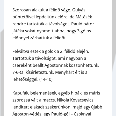
Szorosan alakult a félidő vége. Gulyás
büntetőivel lépdeltünk előre, de Mátésék
rendre tartották a távolságot. Pauló bátor
játéka sokat nyomott abba, hogy 3 gólos
előnnyel zárhattuk a félidőt.
Felváltva estek a gólok a 2. félidő elején.
Tartottuk a távolságot, ami nagyban a
csereként beállt Ágostonnak köszönhettünk.
7-6-tal kísérleteztünk, Menyhárt élt is a
lehetőséggel. (14-10)
Kapufák, belemenések, egyéb hibák, és máris
szorossá vált a meccs. Nikola Kovacsevics
lendített elakadt szekerünkön, majd egy újabb
Ágoston-védés, egy Pauló-gól – Csoknyai