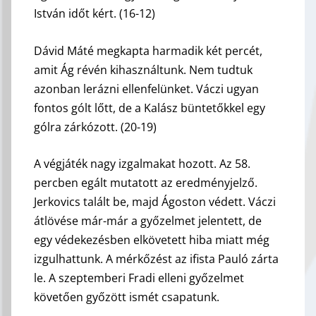
István időt kért. (16-12)
Dávid Máté megkapta harmadik két percét,
amit Ág révén kihasználtunk. Nem tudtuk
azonban lerázni ellenfelünket. Váczi ugyan
fontos gólt lőtt, de a Kalász büntetőkkel egy
gólra zárkózott. (20-19)
A végjáték nagy izgalmakat hozott. Az 58.
percben egált mutatott az eredményjelző.
Jerkovics talált be, majd Ágoston védett. Váczi
átlövése már-már a győzelmet jelentett, de
egy védekezésben elkövetett hiba miatt még
izgulhattunk. A mérkőzést az ifista Pauló zárta
le. A szeptemberi Fradi elleni győzelmet
követően győzött ismét csapatunk.